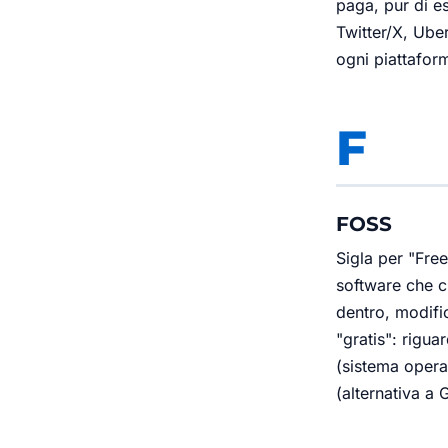
paga, pur di es
Twitter/X, Ube
ogni piattaform
F
FOSS
Sigla per "Fre
software che c
dentro, modific
"gratis": rigua
(sistema operat
(alternativa a 