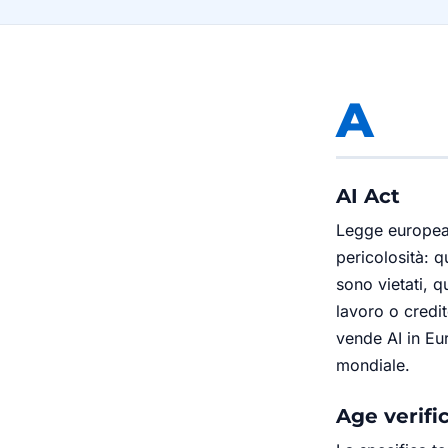
A
AI Act
Legge europea d
pericolosità: q
sono vietati, q
lavoro o credit
vende AI in Eu
mondiale.
Age verifi