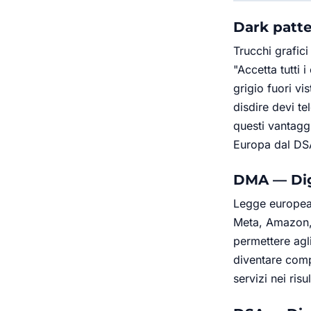
Dark patt
Trucchi grafici
"Accetta tutti 
grigio fuori vi
disdire devi t
questi vantagg
Europa dal DSA
DMA — Dig
Legge europea 
Meta, Amazon, 
permettere agl
diventare comp
servizi nei risu