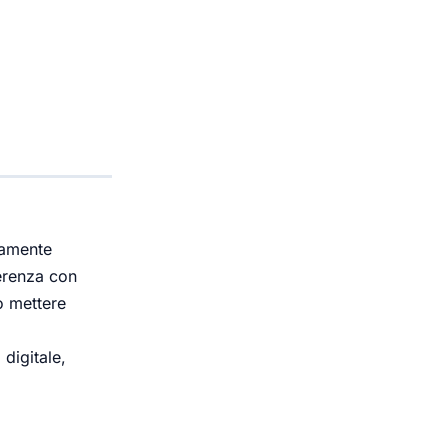
tamente
ferenza con
ò mettere
digitale,