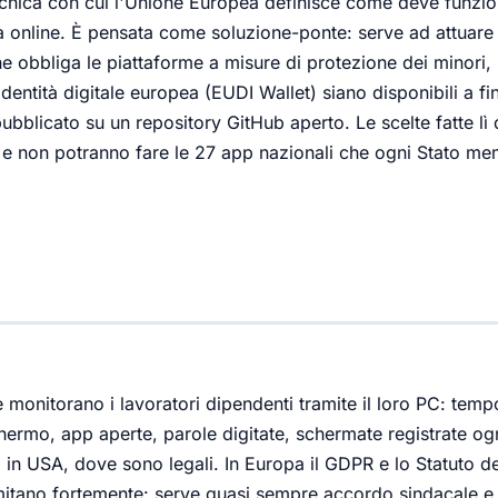
ecnica con cui l'Unione Europea definisce come deve funzio
tà online. È pensata come soluzione-ponte: serve ad attuare 
he obbliga le piattaforme a misure di protezione dei minori, 
 identità digitale europea (EUDI Wallet) siano disponibili a fi
bblicato su un repository GitHub aperto. Le scelte fatte lì
e non potranno fare le 27 app nazionali che ogni Stato m
monitorano i lavoratori dipendenti tramite il loro PC: tem
chermo, app aperte, parole digitate, schermate registrate og
 in USA, dove sono legali. In Europa il GDPR e lo Statuto de
limitano fortemente: serve quasi sempre accordo sindacale e