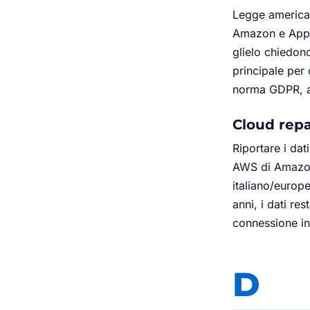
Legge america
Amazon e Apple 
glielo chiedono
principale per
norma GDPR, an
Cloud repa
Riportare i da
AWS di Amazon,
italiano/europe
anni, i dati r
connessione in
D