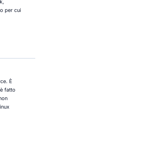
k,
o per cui
ce. È
è fatto
 non
Linux
d