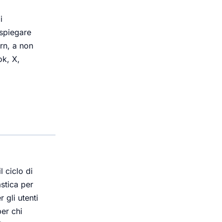
i
 spiegare
ern, a non
ok, X,
 ciclo di
astica per
 gli utenti
per chi