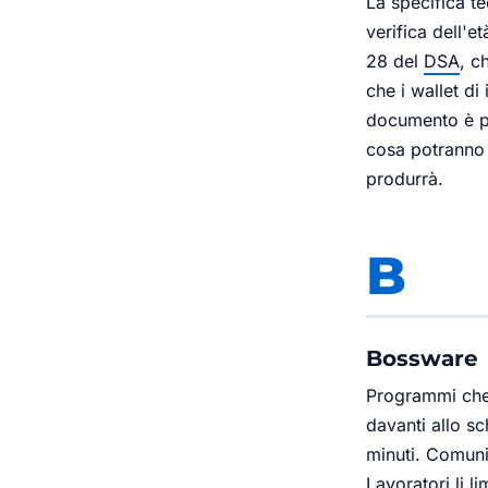
La specifica t
verifica dell'e
28 del
DSA
, c
che i wallet di
documento è pu
cosa potranno 
produrrà.
B
Bossware
Programmi che 
davanti allo s
minuti. Comuni
Lavoratori li 