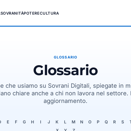
A
SOVRANITÀ
POTERE
CULTURA
GLOSSARIO
Glossario
le che usiamo su Sovrani Digitali, spiegate in 
iano chiare anche a chi non lavora nel settore. 
aggiornamento.
D
E
F
G
H
I
J
K
L
M
N
O
P
Q
R
S
X
Y
Z