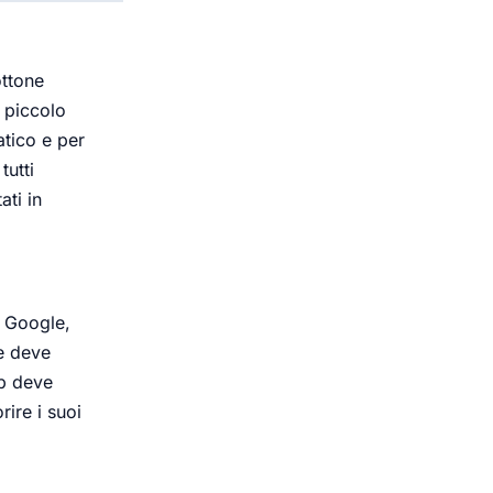
ottone
n piccolo
atico e per
tutti
ti in
, Google,
e deve
pp deve
ire i suoi