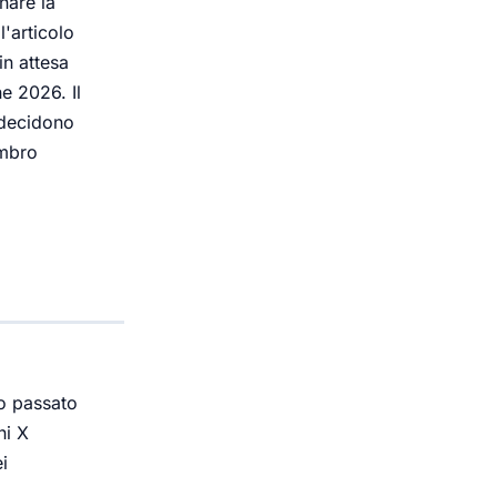
nare la
l'articolo
in attesa
ne 2026. Il
 decidono
embro
po passato
ni X
i