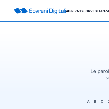
AI
PRIVACY
SORVEGLIANZ
Le paro
s
A
B
C