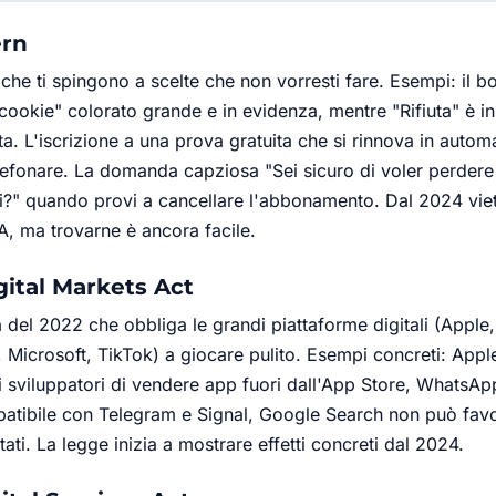
ern
 che ti spingono a scelte che non vorresti fare. Esempi: il b
i cookie" colorato grande e in evidenza, mentre "Rifiuta" è i
sta. L'iscrizione a una prova gratuita che si rinnova in autom
elefonare. La domanda capziosa "Sei sicuro di voler perdere 
i?" quando provi a cancellare l'abbonamento. Dal 2024 vieta
, ma trovarne è ancora facile.
ital Markets Act
del 2022 che obbliga le grandi piattaforme digitali (Apple
Microsoft, TikTok) a giocare pulito. Esempi concreti: Appl
i sviluppatori di vendere app fuori dall'App Store, WhatsA
atibile con Telegram e Signal, Google Search non può favor
ltati. La legge inizia a mostrare effetti concreti dal 2024.