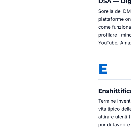
DSA — Digi
Sorella del DM
piattaforme onl
come funzionano
profilare i min
YouTube, Amazo
E
Enshittific
Termine invent
vita tipico del
attirare utent
pur di favorire