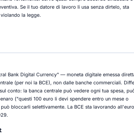
ventiva. Se il tuo datore di lavoro li usa senza dirtelo, sta
violando la legge.
tral Bank Digital Currency" — moneta digitale emessa diret
ntrale (per noi la BCE), non dalle banche commerciali. Dif
i sul conto: la banca centrale può vedere ogni tua spesa, pu
enaro ("questi 100 euro li devi spendere entro un mese o
può bloccarli selettivamente. La BCE sta lavorando all'euro 
029.
t