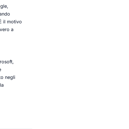
gle,
uando
È il motivo
vero a
rosoft,
e
to negli
la