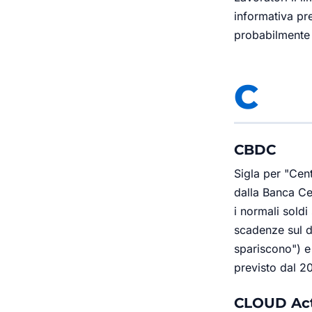
informativa pre
probabilmente 
C
CBDC
Sigla per "Cen
dalla Banca Ce
i normali sold
scadenze sul d
spariscono") e 
previsto dal 2
CLOUD Ac