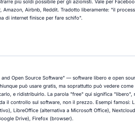
trarre più soldi possibile per gli azionisti. Vale per Faceboo
r, Amazon, Airbnb, Reddit. Tradotto liberamente: "il process
a di internet finisce per fare schifo".
e and Open Source Software" — software libero e open sour
hiunque può usare gratis, ma soprattutto può vedere come 
arlo, e ridistribuirlo. La parola "free" qui significa "libero",
rda il controllo sul software, non il prezzo. Esempi famosi: 
ivo), LibreOffice (alternativa a Microsoft Office), Nextclou
Google Drive), Firefox (browser).