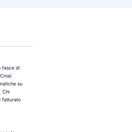
n fasce di
 Cina)
omatiche su
. Chi
 fatturato