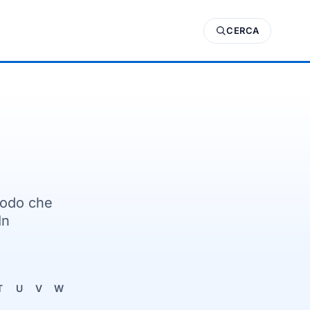
CERCA
modo che
In
T
U
V
W