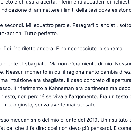
reto e chiusura aperta, riferimenti accademici richiesti,
'indicazione di ammettere i limiti della tesi dove esistono
 secondi. Millequattro parole. Paragrafi bilanciati, sottot
to-action. Tutto perfetto.
o. Poi l’ho riletto ancora. E ho riconosciuto lo schema.
a niente di sbagliato. Ma non c'era niente di mio. Ness
ne. Nessun momento in cui il ragionamento cambia direz
ima intuizione era sbagliata. Il caso concreto di apertur
esso. Il riferimento a Kahneman era pertinente ma decor
chiesto, non perché serviva all'argomento. Era un testo
el modo giusto, senza averle mai pensate.
tesso meccanismo del mio cliente del 2019. Un risultat
 fatica, che ti fa dire: così non devo più pensarci. E com