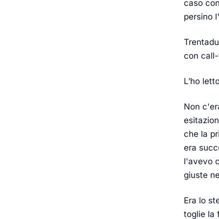
caso conc
persino l
Trentadue
con call-
L’ho lett
Non c'er
esitazio
che la pr
era succ
l'avevo 
giuste n
Era lo s
toglie la