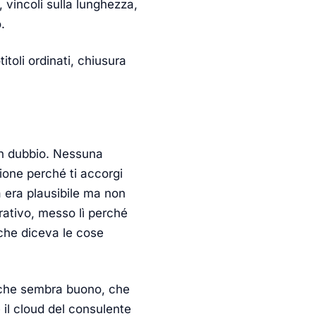
 vincoli sulla lunghezza,
.
itoli ordinati, chiusura
un dubbio. Nessuna
ione perché ti accorgi
a era plausibile ma non
ativo, messo lì perché
 che diceva le cose
o che sembra buono, che
e il cloud del consulente