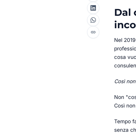
Dal 
inc
Nel 2019,
professi
cosa vuol
consulen
Così non
Non "così
Così non
Tempo fa
senza ch