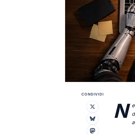
CONDIVIDI
N
e
d
a