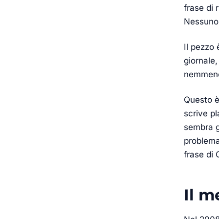
frase di 
Nessuno h
Il pezzo 
giornale,
nemmeno 
Questo è 
scrive pl
sembra g
problema
frase di
Il m