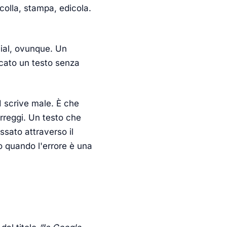
ncolla, stampa, edicola.
ocial, ovunque. Un
licato un testo senza
I scrive male. È che
orreggi. Un testo che
ssato attraverso il
o quando l'errore è una