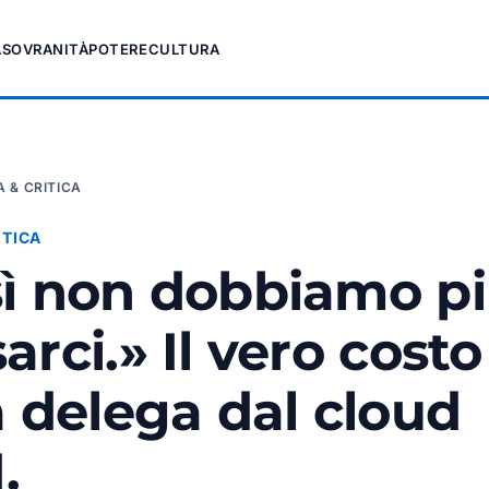
A
SOVRANITÀ
POTERE
CULTURA
 & CRITICA
ITICA
ì non dobbiamo p
arci.» Il vero costo
a delega dal cloud
.