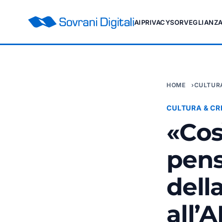
AI
PRIVACY
SORVEGLIANZ
HOME
CULTURA
CULTURA & CR
«Cos
pens
dell
all’AI