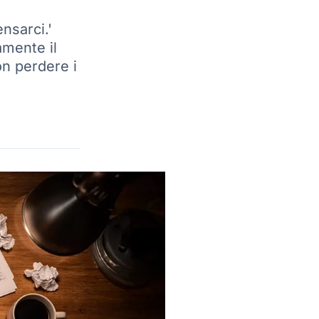
nsarci.'
amente il
on perdere i