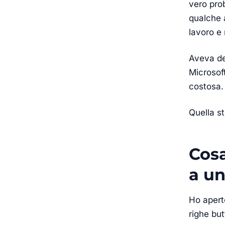
vero pro
qualche a
lavoro e 
Aveva de
Microsof
costosa.
Quella s
Cosa
a un
Ho apert
righe but